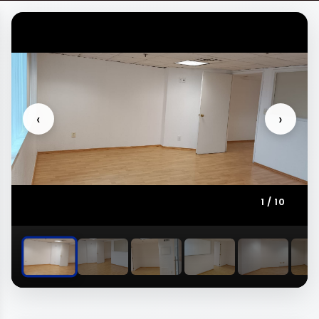
‹
›
1
/
10